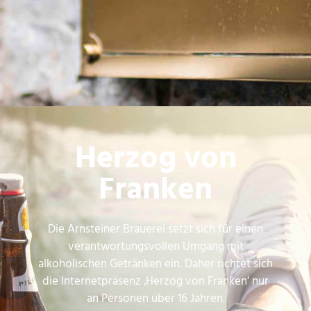
Herzog von
Franken
Die Arnsteiner Brauerei setzt sich für einen
verantwortungsvollen Umgang mit
alkoholischen Getränken ein. Daher richtet sich
die Internetpräsenz ‚Herzog von Franken‘ nur
an Personen über 16 Jahren.