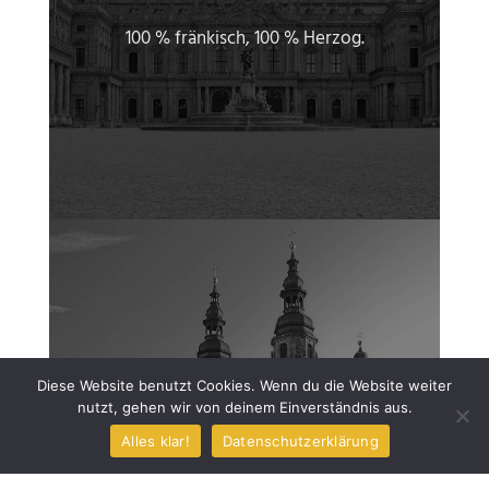
100 % fränkisch, 100 % Herzog.
Hessen wird herzoglich.
Diese Website benutzt Cookies. Wenn du die Website weiter
nutzt, gehen wir von deinem Einverständnis aus.
Genießen Sie den einzigartigen Geschmack
Alles klar!
Datenschutzerklärung
eines fränkischen Herzogs.