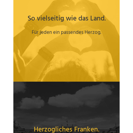
So vielseitig wie das Land.
Für jeden ein passendes Herzog.
Herzogliches Franken.