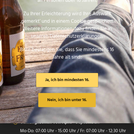
an Personen über 16 Jahren.
ARNSTEINER BRAUEREI
MAX BENDER GMBH & CO. KG
Zu Ihrer Erleichterung wird Ihre Auswahl
‚gemerkt‘ und in einem Cookie gespeichert.
Erlesene Zutaten, traditionelle Braukunst und das
Weitere Informationen dazu finden Sie in
beste Brauteam. Unsere Biere sind ehrlich gebraut.
unseren Datenschutzerklärungen.
Genießen Sie die altfränkische Braukunst mit unseren
Meisterstücken.
Bitte bestätigen Sie, dass Sie mindestens 16
Jahre alt sind:
LOCATION
97450 Arnstein, BY, DE
Ja, ich bin mindesten 16.
+49 9363 9091-0
info@arnsteiner-brauerei.de
Nein, ich bin unter 16.
Öffnungszeiten von Oktober - März:
Mo-Do: 07:00 Uhr - 14:00 Uhr / Fr: 07:00 Uhr - 13:30 Uhr
Öffnungszeiten von April - September:
Mo-Do: 07:00 Uhr - 15:00 Uhr / Fr: 07:00 Uhr - 12:30 Uhr