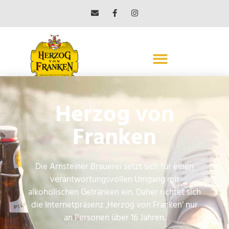
Main-Center
Herzog von
Veitshöchheim
Franken
← Vorheriger Beitrag
Nächster Beitrag →
Die Arnsteiner Brauerei setzt sich für einen
verantwortungsvollen Umgang mit
alkoholischen Getränken ein. Daher richtet sich
die Internetpräsenz ‚Herzog von Franken‘ nur
ARNSTEINER BRAUEREI
an Personen über 16 Jahren.
MAX BENDER GMBH & CO. KG