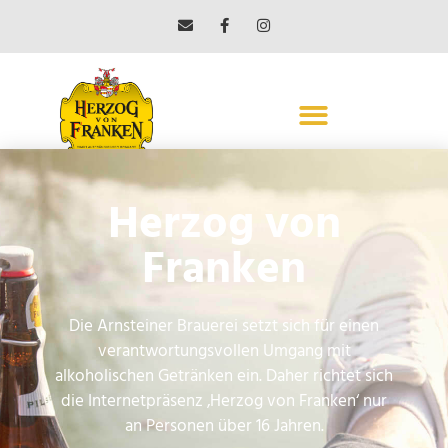
Getränke Wagner
Herzog von
Prichsenstadt
Franken
← Vorheriger Beitrag
Nächster Beitrag →
Die Arnsteiner Brauerei setzt sich für einen
verantwortungsvollen Umgang mit
alkoholischen Getränken ein. Daher richtet sich
die Internetpräsenz ‚Herzog von Franken‘ nur
ARNSTEINER BRAUEREI
an Personen über 16 Jahren.
MAX BENDER GMBH & CO. KG