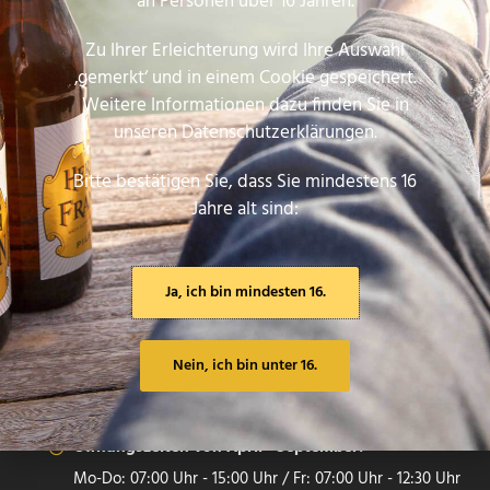
an Personen über 16 Jahren.
ARNSTEINER BRAUEREI
MAX BENDER GMBH & CO. KG
Zu Ihrer Erleichterung wird Ihre Auswahl
‚gemerkt‘ und in einem Cookie gespeichert.
Erlesene Zutaten, traditionelle Braukunst und das
Weitere Informationen dazu finden Sie in
beste Brauteam. Unsere Biere sind ehrlich gebraut.
unseren Datenschutzerklärungen.
Genießen Sie die altfränkische Braukunst mit unseren
Meisterstücken.
Bitte bestätigen Sie, dass Sie mindestens 16
Jahre alt sind:
LOCATION
97450 Arnstein, BY, DE
Ja, ich bin mindesten 16.
+49 9363 9091-0
info@arnsteiner-brauerei.de
Nein, ich bin unter 16.
Öffnungszeiten von Oktober - März:
Mo-Do: 07:00 Uhr - 14:00 Uhr / Fr: 07:00 Uhr - 13:30 Uhr
Öffnungszeiten von April - September:
Mo-Do: 07:00 Uhr - 15:00 Uhr / Fr: 07:00 Uhr - 12:30 Uhr