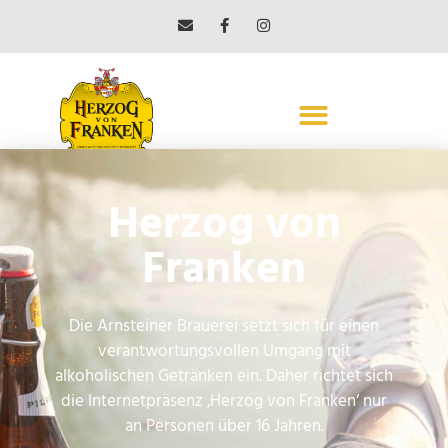
Edeka Luksch
Herzog von
Würzburg
Franken
← Vorheriger Beitrag
Nächster Beitrag →
Die Arnsteiner Brauerei setzt sich für einen
verantwortungsvollen Umgang mit
alkoholischen Getränken ein. Daher richtet sich
die Internetpräsenz ‚Herzog von Franken‘ nur
ARNSTEINER BRAUEREI
an Personen über 16 Jahren.
MAX BENDER GMBH & CO. KG