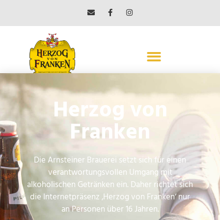
Edeka Beck
Herzog von
Güntersleben
Franken
← Vorheriger Beitrag
Nächster Beitrag →
Die Arnsteiner Brauerei setzt sich für einen
verantwortungsvollen Umgang mit
alkoholischen Getränken ein. Daher richtet sich
die Internetpräsenz ‚Herzog von Franken‘ nur
ARNSTEINER BRAUEREI
an Personen über 16 Jahren.
MAX BENDER GMBH & CO. KG